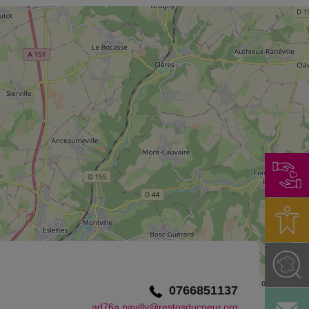
©
OpenStreetMap
contributors.
0766851137
ad76a.pavilly@restosducoeur.org