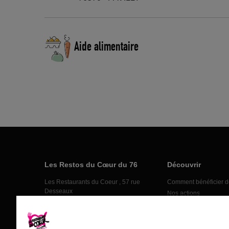
Aide alimentaire
Les Restos du Cœur du 76
Découvrir
Les Restaurants du Coeur , 57 rue
Comment bénéficier d
Desseaux
Nos actions
76100 ROUEN
Nos actus
02 35 73 25 78
Nos partenaires