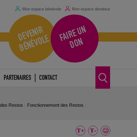
Mon espace bénévole
Mon espace donateur
F
A
I
R
E
U
N
D
O
D
E
V
E
N
I
R
B
É
N
É
V
O
L
E
N
PARTENAIRES
CONTACT
e des Restos
Fonctionnement des Restos