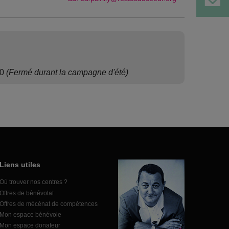
00
(Fermé durant la campagne d'été)
Liens utiles
Où trouver nos centres ?
Offres de bénévolat
Offres de mécénat de compétences
Mon espace bénévole
Mon espace donateur